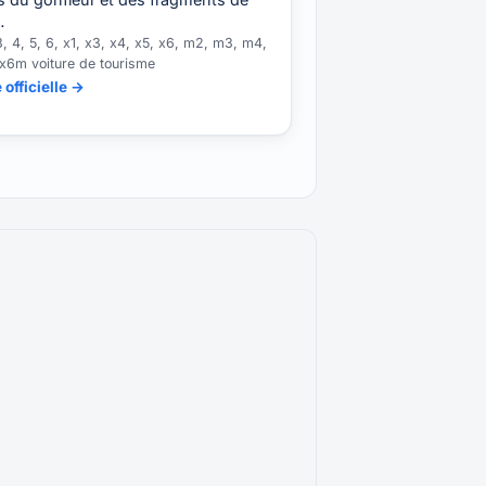
…
3, 4, 5, 6, x1, x3, x4, x5, x6, m2, m3, m4,
x6m voiture de tourisme
 officielle →