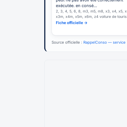
exécutée. en consé…
2, 3, 4, 5, 6, 8, m3, m5, m8, x3, x4, x5, x
x3m, x4m, x5m, x6m, z4 voiture de touri
Fiche officielle →
Source officielle :
RappelConso — service p