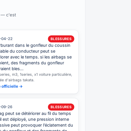
 — c'est
-04-22
BLESSURES
arburant dans le gonfleur du coussin
lable du conducteur peut se
iorer avec le temps. si les airbags se
oient, des fragments du gonfleur
raient bles…
eries, m3, 1series, x1 voiture particulière,
ée d'airbags takata.
 officielle →
-09-26
BLESSURES
bag peut se détériorer au fil du temps
’il est déployé, une pression interne
ssive peut provoquer l’éclatement du
s du gonfleur et des fragments de