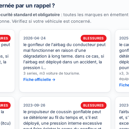
rnée par un rappel ?
curité standard et obligatoire
: toutes les marques en émettent
ionne. Vérifiez si votre véhicule est concerné.
2026-04-24
2025
URES
BLESSURES
r peut
le gonfleur de l'airbag du conducteur peut
le c
mal fonctionner en raison d'une
gonf
s, si
dégradation à long terme. dans ce cas, si
détér
, la
l'airbag est déployé dans un accident, la
dépl
pression i…
pour
3 series, m3 voiture de tourisme.
x3, 3s
équip
Fiche officielle →
Fiche
2023-09-26
2023
URES
BLESSURES
 la
le propulseur de coussin gonflable peut
l’air
se détériorer au fil du temps et, s’il est
et, s
(itcu)
déployé, une pression interne excessive
exce
peut faire éclater le corps du gonfleur et
corp