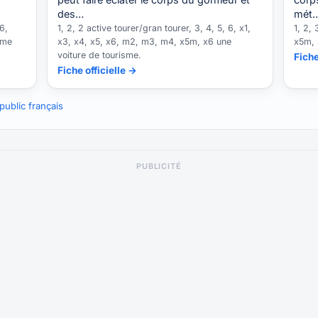
des…
mét
6,
1, 2, 2 active tourer/gran tourer, 3, 4, 5, 6, x1,
1, 2, 
sme
x3, x4, x5, x6, m2, m3, m4, x5m, x6 une
x5m, 
voiture de tourisme.
Fiche
Fiche officielle →
ublic français
PUBLICITÉ