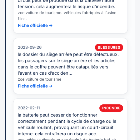
circuit peut se produire dans la batterie haute
tension. cela augmentera le risque d’incendie.
zoe voiture de tourisme. véhicules fabriqués à l’usine
flins.
Fiche officielle →
2023-09-26
BLESSURES
le dossier du siège arrière peut être défectueux.
les passagers sur le siège arrière et les articles
dans le coffre peuvent être catapultés vers
l’avant en cas d’acciden…
zoe voiture de tourisme
Fiche officielle →
2022-02-11
INCENDIE
la batterie peut cesser de fonctionner
correctement pendant le cycle de charge ou le
véhicule roulant, provoquant un court-circuit
interne. cela entraînera un risque acc…
zoe véhicule électrique zoe équipé de batterie bt4 xlr