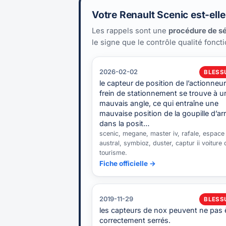
Votre Renault Scenic est-ell
Les rappels sont une
procédure de sé
le signe que le contrôle qualité fonct
2026-02-02
BLESS
le capteur de position de l’actionneu
frein de stationnement se trouve à u
mauvais angle, ce qui entraîne une
mauvaise position de la goupille d’arr
dans la posit…
scenic, megane, master iv, rafale, espace 
austral, symbioz, duster, captur ii voiture 
tourisme.
Fiche officielle →
2019-11-29
BLESS
les capteurs de nox peuvent ne pas 
correctement serrés.