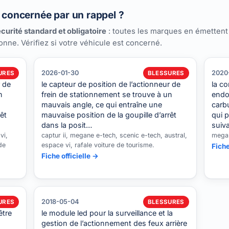
e concernée par un rappel ?
curité standard et obligatoire
: toutes les marques en émettent
ionne. Vérifiez si votre véhicule est concerné.
2026-01-30
2020
URES
BLESSURES
r de
le capteur de position de l’actionneur de
la co
n
frein de stationnement se trouve à un
endo
mauvais angle, ce qui entraîne une
carbu
êt
mauvaise position de la goupille d’arrêt
qui p
dans la posit…
suiva
vi,
captur ii, megane e-tech, scenic e-tech, austral,
megan
de
espace vi, rafale voiture de tourisme.
Fiche
Fiche officielle →
2018-05-04
URES
BLESSURES
être
le module led pour la surveillance et la
gestion de l’actionnement des feux arrière