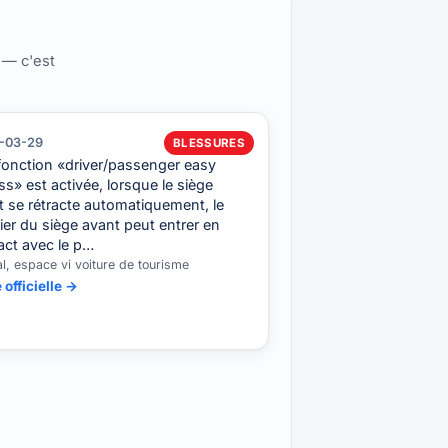
 — c'est
-03-29
BLESSURES
 fonction «driver/passenger easy
s» est activée, lorsque le siège
t se rétracte automatiquement, le
er du siège avant peut entrer en
act avec le p…
al, espace vi voiture de tourisme
 officielle →