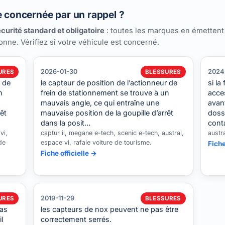
e concernée par un rappel ?
curité standard et obligatoire
: toutes les marques en émettent
ionne. Vérifiez si votre véhicule est concerné.
2026-01-30
2024
URES
BLESSURES
r de
le capteur de position de l’actionneur de
si la
n
frein de stationnement se trouve à un
acces
mauvais angle, ce qui entraîne une
avan
êt
mauvaise position de la goupille d’arrêt
dossi
dans la posit…
cont
vi,
captur ii, megane e-tech, scenic e-tech, austral,
austr
de
espace vi, rafale voiture de tourisme.
Fiche
Fiche officielle →
2019-11-29
URES
BLESSURES
pas
les capteurs de nox peuvent ne pas être
l
correctement serrés.