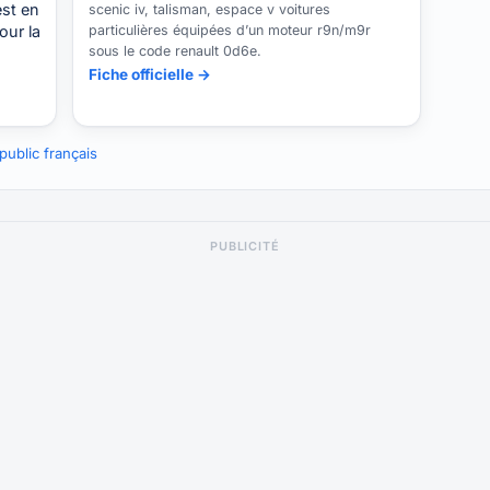
est en
scenic iv, talisman, espace v voitures
our la
particulières équipées d’un moteur r9n/m9r
sous le code renault 0d6e.
Fiche officielle →
ublic français
PUBLICITÉ