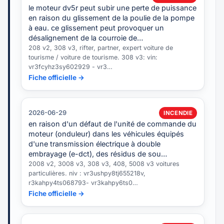
le moteur dv5r peut subir une perte de puissance
en raison du glissement de la poulie de la pompe
à eau. ce glissement peut provoquer un
désalignement de la courroie de…
208 v2, 308 v3, rifter, partner, expert voiture de
tourisme / voiture de tourisme. 308 v3: vin:
vr3fcyhz3sy602929 - vr3…
Fiche officielle →
2026-06-29
INCENDIE
en raison d'un défaut de l'unité de commande du
moteur (onduleur) dans les véhicules équipés
d'une transmission électrique à double
embrayage (e-dct), des résidus de sou…
2008 v2, 3008 v3, 308 v3, 408, 5008 v3 voitures
particulières. niv : vr3ushpy8tj655218v,
r3kahpy4ts068793- vr3kahpy6ts0…
Fiche officielle →