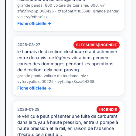
grande panda, 600 voiture de tourisme. 600: vin:
zfa5fbvp6pj000425 - zfa5fbat7tj105598. grande panda:
vin : vyfcthpx1sz…
Fiche officielle →
2026-03-27
BLESSURES|INCENDIE
le harnais de direction électrique étant acheminé
entre deux vis, de légères vibrations peuvent
causer des dommages pendant les opérations
de direction. cela peut provoq…
grande panda voiture de tourisme. niv :
vyfcrzya5sza00225 - vyfcthpx8sza04268.
Fiche officielle →
2026-01-28
INCENDIE
le véhicule peut présenter une fuite de carburant
dans le tuyau à haute pression, entre la pompe à
haute pression et le rail, en raison de l'absence
d'écrou. cela peut p…