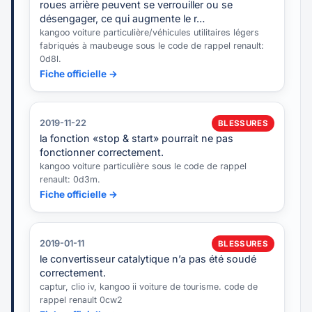
roues arrière peuvent se verrouiller ou se
désengager, ce qui augmente le r…
kangoo voiture particulière/véhicules utilitaires légers
fabriqués à maubeuge sous le code de rappel renault:
0d8l.
Fiche officielle →
2019-11-22
BLESSURES
la fonction «stop & start» pourrait ne pas
fonctionner correctement.
kangoo voiture particulière sous le code de rappel
renault: 0d3m.
Fiche officielle →
2019-01-11
BLESSURES
le convertisseur catalytique n’a pas été soudé
correctement.
captur, clio iv, kangoo ii voiture de tourisme. code de
rappel renault 0cw2