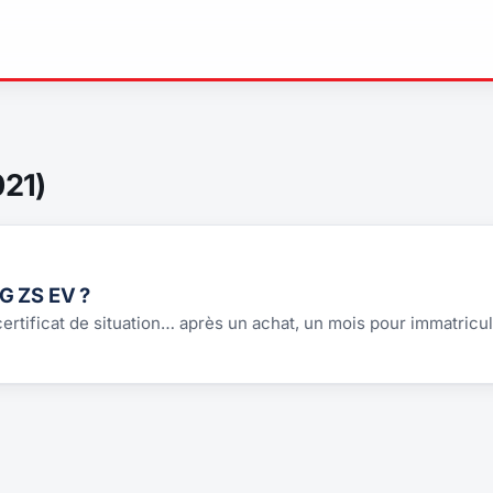
021)
G ZS EV ?
 certificat de situation… après un achat, un mois pour immatricul