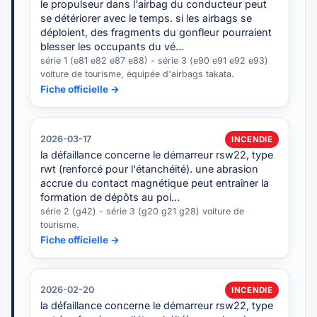
le propulseur dans l'airbag du conducteur peut
se détériorer avec le temps. si les airbags se
déploient, des fragments du gonfleur pourraient
blesser les occupants du vé…
série 1 (e81 e82 e87 e88) - série 3 (e90 e91 e92 e93)
voiture de tourisme, équipée d'airbags takata.
Fiche officielle →
2026-03-17
INCENDIE
la défaillance concerne le démarreur rsw22, type
rwt (renforcé pour l'étanchéité). une abrasion
accrue du contact magnétique peut entraîner la
formation de dépôts au poi…
série 2 (g42) - série 3 (g20 g21 g28) voiture de
tourisme.
Fiche officielle →
2026-02-20
INCENDIE
la défaillance concerne le démarreur rsw22, type