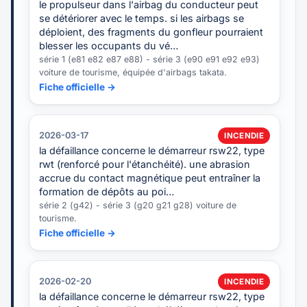
le propulseur dans l'airbag du conducteur peut
se détériorer avec le temps. si les airbags se
déploient, des fragments du gonfleur pourraient
blesser les occupants du vé…
série 1 (e81 e82 e87 e88) - série 3 (e90 e91 e92 e93)
voiture de tourisme, équipée d'airbags takata.
Fiche officielle →
2026-03-17
INCENDIE
la défaillance concerne le démarreur rsw22, type
rwt (renforcé pour l'étanchéité). une abrasion
accrue du contact magnétique peut entraîner la
formation de dépôts au poi…
série 2 (g42) - série 3 (g20 g21 g28) voiture de
tourisme.
Fiche officielle →
2026-02-20
INCENDIE
la défaillance concerne le démarreur rsw22, type