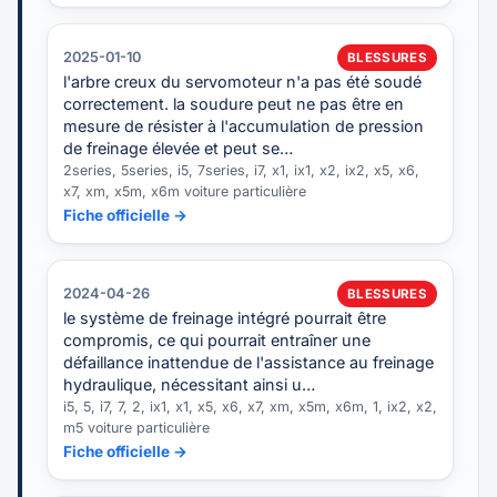
2025-01-10
BLESSURES
l'arbre creux du servomoteur n'a pas été soudé
correctement. la soudure peut ne pas être en
mesure de résister à l'accumulation de pression
de freinage élevée et peut se…
2series, 5series, i5, 7series, i7, x1, ix1, x2, ix2, x5, x6,
x7, xm, x5m, x6m voiture particulière
Fiche officielle →
2024-04-26
BLESSURES
le système de freinage intégré pourrait être
compromis, ce qui pourrait entraîner une
défaillance inattendue de l'assistance au freinage
hydraulique, nécessitant ainsi u…
i5, 5, i7, 7, 2, ix1, x1, x5, x6, x7, xm, x5m, x6m, 1, ix2, x2,
m5 voiture particulière
Fiche officielle →