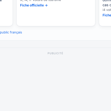
cas d
Fiche officielle →
i4 vo
Fiche
ublic français
PUBLICITÉ