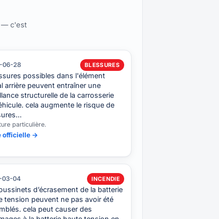
 — c'est
-06-28
BLESSURES
issures possibles dans l'élément
al arrière peuvent entraîner une
llance structurelle de la carrosserie
éhicule. cela augmente le risque de
sures…
ture particulière.
 officielle →
-03-04
INCENDIE
oussinets d’écrasement de la batterie
e tension peuvent ne pas avoir été
mblés. cela peut causer des
ages à la batterie haute tension en