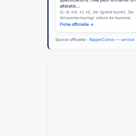
altératio…
i3, i4, m3, x1, x2, 2er (grand tourer), 3er
(limousine+touring) voiture de tourisme
Fiche officielle →
Source officielle :
RappelConso — service p