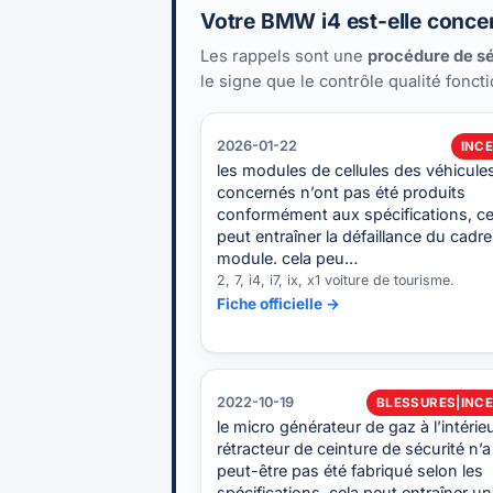
Votre BMW i4 est-elle concer
Les rappels sont une
procédure de sé
le signe que le contrôle qualité fonct
2026-01-22
INCE
les modules de cellules des véhicule
concernés n’ont pas été produits
conformément aux spécifications, ce
peut entraîner la défaillance du cadr
module. cela peu…
2, 7, i4, i7, ix, x1 voiture de tourisme.
Fiche officielle →
2022-10-19
BLESSURES|INCE
le micro générateur de gaz à l’intérie
rétracteur de ceinture de sécurité n’a
peut-être pas été fabriqué selon les
spécifications. cela peut entraîner u