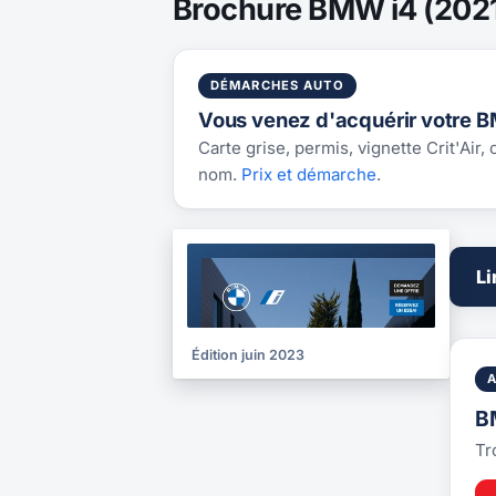
Brochure BMW i4 (2021
DÉMARCHES AUTO
Vous venez d'acquérir votre B
Carte grise, permis, vignette Crit'Air,
nom.
Prix et démarche
.
BROCHURE
Li
2023
Édition juin 2023
B
Tr