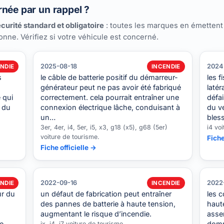
née par un rappel ?
curité standard et obligatoire
: toutes les marques en émettent
ionne. Vérifiez si votre véhicule est concerné.
2025-08-18
2024
NDIE
INCENDIE
s
le câble de batterie positif du démarreur-
les f
générateur peut ne pas avoir été fabriqué
latér
 qui
correctement. cela pourrait entraîner une
défai
e du
connexion électrique lâche, conduisant à
du v
un…
bles
3er, 4er, i4, 5er, i5, x3, g18 (x5), g68 (5er)
i4 voi
voiture de tourisme.
Fiche
Fiche officielle →
2022-09-16
2022
NDIE
INCENDIE
ur du
un défaut de fabrication peut entraîner
les c
des pannes de batterie à haute tension,
haut
augmentant le risque d’incendie.
asse
ne
domm
ix, i4, i7 voiture de tourisme