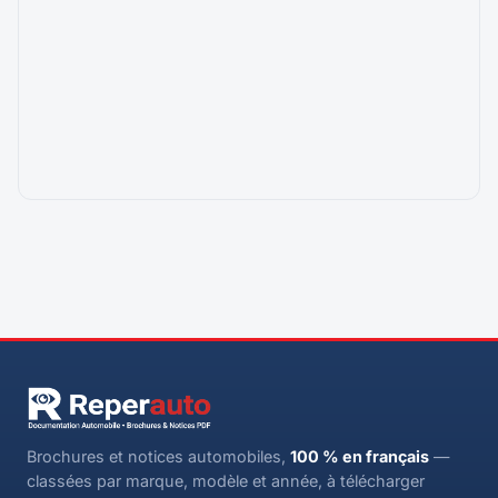
Brochures et notices automobiles,
100 % en français
—
classées par marque, modèle et année, à télécharger