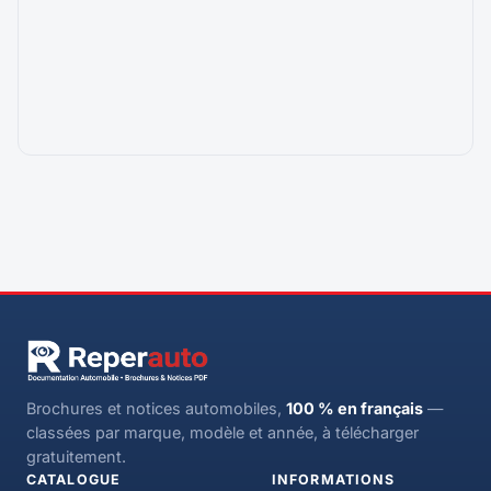
Brochures et notices automobiles,
100 % en français
—
classées par marque, modèle et année, à télécharger
gratuitement.
CATALOGUE
INFORMATIONS