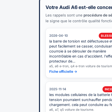
Votre Audi A6 est-elle conce
Les rappels sont une
procédure de sé
le signe que le contrôle qualité fonct
2026-04-10
BLESS
la barre de torsion est défectueuse e
peut facilement se casser, conduisan
courroie à se dérouler de manière
incontrôlable en cas d'accident. l'effe
protecteur de…
a5, a6 e-tron, q4 e-tron voiture de touris
Fiche officielle →
2025-11-14
INCE
les modules cellulaires de la batterie
tension pourraient surchauffer penda
chargement. cela peut conduire au f
a6, a7, q5 voiture de tourisme.