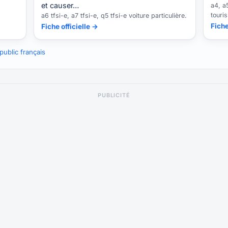
et causer…
a4, a5
touri
a6 tfsi-e, a7 tfsi-e, q5 tfsi-e voiture particulière.
Fiche
Fiche officielle →
ublic français
PUBLICITÉ