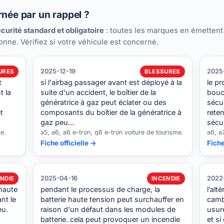
rnée par un rappel ?
curité standard et obligatoire
: toutes les marques en émettent
ionne. Vérifiez si votre véhicule est concerné.
2025-12-19
2025
URES
BLESSURES
t
si l'airbag passager avant est déployé à la
le pr
t la
suite d'un accident, le boîtier de la
boucl
génératrice à gaz peut éclater ou des
sécur
t
composants du boîtier de la génératrice à
reten
gaz peu…
sécur
me.
a5, a6, a6 e-tron, q6 e-tron voiture de tourisme.
a6, a
Fiche officielle →
Fiche
2025-04-16
2022
NDIE
INCENDIE
 haute
pendant le processus de charge, la
l’alt
nt le
batterie haute tension peut surchauffer en
cambr
eu.
raison d'un défaut dans les modules de
usure
batterie. cela peut provoquer un incendie
et si