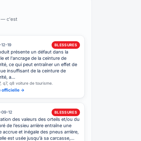
 — c'est
-12-19
BLESSURES
oduit présente un défaut dans la
e et l'ancrage de la ceinture de
ité, ce qui peut entraîner un effet de
ue insuffisant de la ceinture de
ité, a…
7, q7, q8 voiture de tourisme.
 officielle →
-09-12
BLESSURES
ération des valeurs des orteils et/ou du
é de l’essieu arrière entraîne une
 accrue et inégale des pneus arrière,
 elle est usée jusqu’à sa carcasse,…