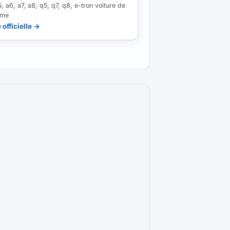
, a6, a7, a8, q5, q7, q8, e-tron voiture de
sme
 officielle →