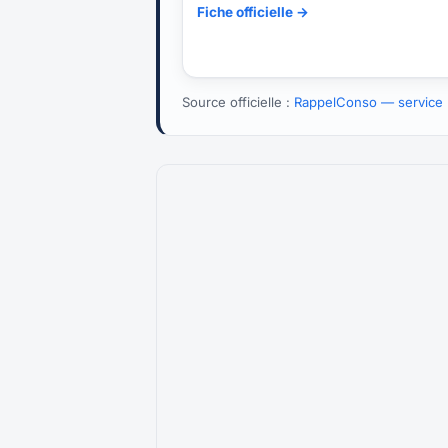
Fiche officielle →
Source officielle :
RappelConso — service p