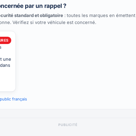
oncernée par un rappel ?
curité standard et obligatoire
: toutes les marques en émettent
ionne. Vérifiez si votre véhicule est concerné.
URES
s
nt une
 dans
ublic français
PUBLICITÉ