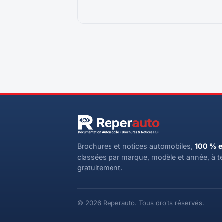
Brochures et notices automobiles,
100 % e
classées par marque, modèle et année, à t
gratuitement.
© 2026 Reperauto. Tous droits réservés.