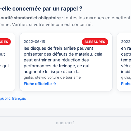
-elle concernée par un rappel ?
curité standard et obligatoire
: toutes les marques en émettent
ionne. Vérifiez si votre véhicule est concerné.
2022-06-15
2022
URES
BLESSURES
les disques de frein arrière peuvent
en ra
eut
présenter des défauts de matériau. cela
capte
peut entraîner une réduction des
temp
e qui
performances de freinage, ce qui
véhi
augmente le risque d’accid…
inci
giulia, stelvio voiture de tourisme
giulia
Fiche officielle →
Fiche
ublic français
PUBLICITÉ