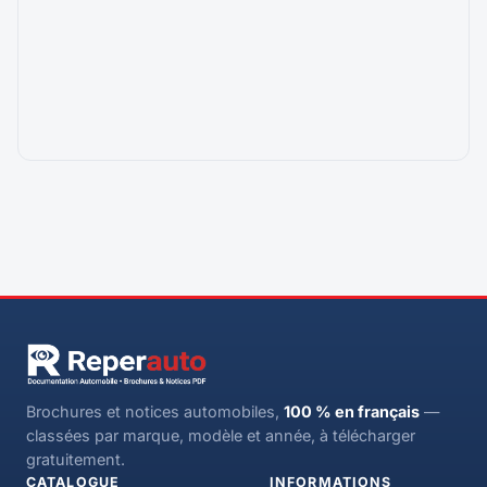
Brochures et notices automobiles,
100 % en français
—
classées par marque, modèle et année, à télécharger
gratuitement.
CATALOGUE
INFORMATIONS