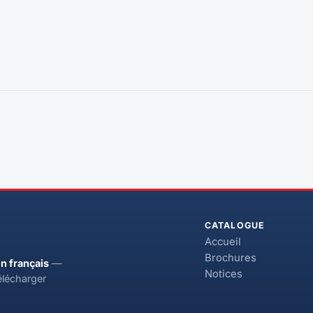
CATALOGUE
Accueil
Brochures
n français
—
Notices
élécharger