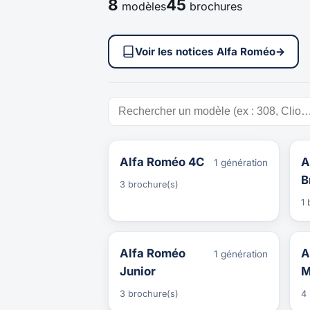
8
45
modèles
brochures
Voir les notices Alfa Roméo
→
Alfa Roméo 4C
A
1 génération
B
3 brochure(s)
1 
Alfa Roméo
A
1 génération
Junior
M
3 brochure(s)
4 