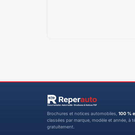
Brochures et notices automobiles,
100 % e
classées par marque, modèle et année, à t
gratuitement.