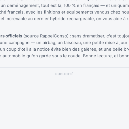
s un déménagement, tout est là, 100 % en français — et unique
hé français, avec les finitions et équipements vendus chez nou
iesel increvable au dernier hybride rechargeable, on vous aide à 
s officiels
(source RappelConso) : sans dramatiser, c'est toujo
r une campagne — un airbag, un faisceau, une petite mise à jour
 un coup d'œil à la notice évite bien des galères, et une belle b
re automobile qu'on garde sous le coude. Bonne lecture, et bon
PUBLICITÉ