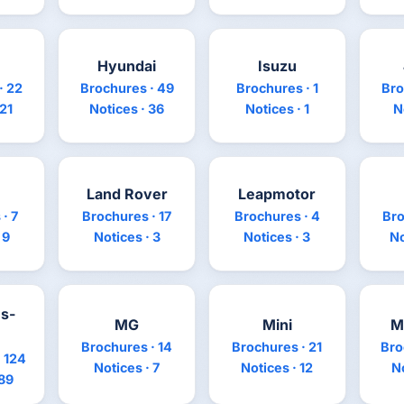
Hyundai
Isuzu
· 22
Brochures · 49
Brochures · 1
Bro
 21
Notices · 36
Notices · 1
N
Land Rover
Leapmotor
· 7
Brochures · 17
Brochures · 4
Bro
 9
Notices · 3
Notices · 3
No
s-
MG
Mini
M
Brochures · 14
Brochures · 21
Bro
 124
Notices · 7
Notices · 12
No
 89