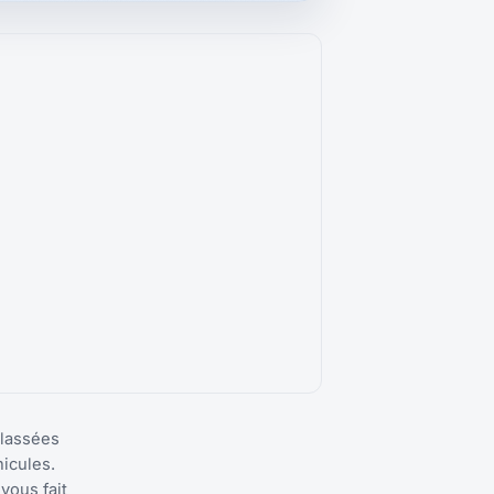
classées
icules.
vous fait