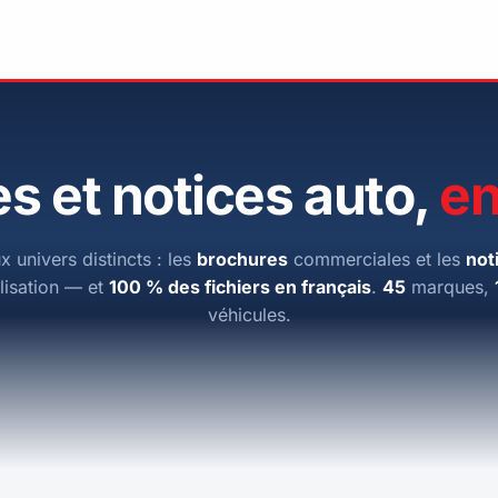
s et notices auto,
en
x univers distincts : les
brochures
commerciales et les
not
ilisation — et
100 % des fichiers en français
.
45
marques,
véhicules.