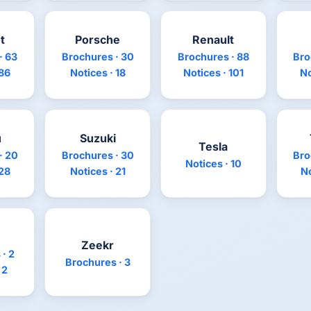
t
Porsche
Renault
· 63
Brochures · 30
Brochures · 88
Bro
 86
Notices · 18
Notices · 101
No
u
Suzuki
Tesla
· 20
Brochures · 30
Bro
Notices · 10
 28
Notices · 21
No
Zeekr
· 2
Brochures · 3
 2