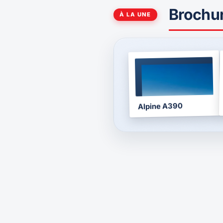
Brochu
À LA UNE
BROCHURE
2025
Alpine A390