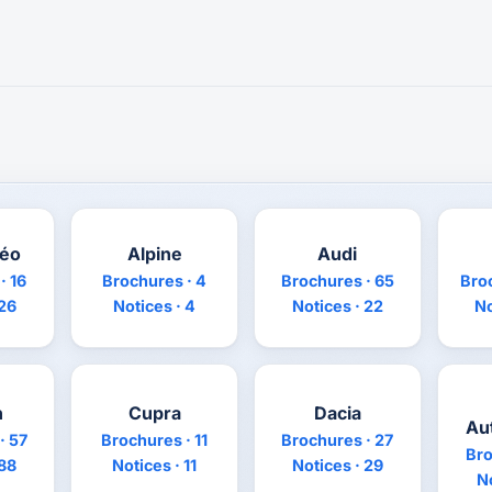
méo
Alpine
Audi
· 16
Brochures · 4
Brochures · 65
Bro
 26
Notices · 4
Notices · 22
No
n
Cupra
Dacia
Au
· 57
Brochures · 11
Brochures · 27
Bro
 88
Notices · 11
Notices · 29
No