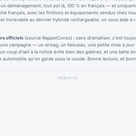
s un déménagement, tout est là, 100 % en français — et unique
hé français, avec les finitions et équipements vendus chez nou
iesel increvable au dernier hybride rechargeable, on vous aide à 
s officiels
(source RappelConso) : sans dramatiser, c'est toujo
r une campagne — un airbag, un faisceau, une petite mise à jour
 un coup d'œil à la notice évite bien des galères, et une belle b
re automobile qu'on garde sous le coude. Bonne lecture, et bon
PUBLICITÉ