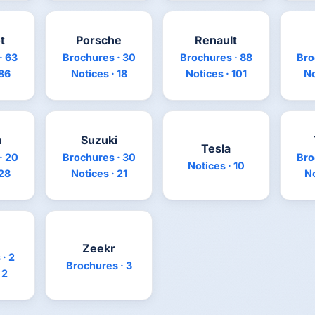
t
Porsche
Renault
· 63
Brochures · 30
Brochures · 88
Bro
 86
Notices · 18
Notices · 101
No
u
Suzuki
Tesla
· 20
Brochures · 30
Bro
Notices · 10
 28
Notices · 21
No
Zeekr
· 2
Brochures · 3
 2