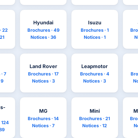
Hyundai
Isuzu
· 22
Brochures · 49
Brochures · 1
Bro
 21
Notices · 36
Notices · 1
N
Land Rover
Leapmotor
· 7
Brochures · 17
Brochures · 4
Bro
 9
Notices · 3
Notices · 3
No
s-
MG
Mini
M
Brochures · 14
Brochures · 21
Bro
 124
Notices · 7
Notices · 12
No
 89