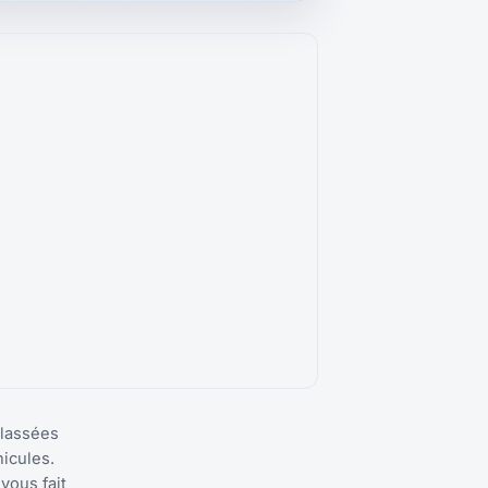
classées
icules.
vous fait