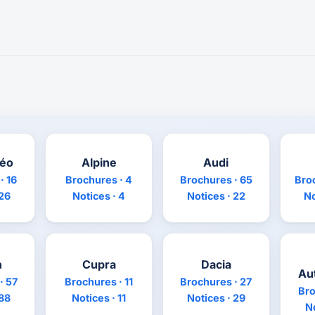
méo
Alpine
Audi
· 16
Brochures · 4
Brochures · 65
Bro
 26
Notices · 4
Notices · 22
No
n
Cupra
Dacia
Au
· 57
Brochures · 11
Brochures · 27
Bro
 88
Notices · 11
Notices · 29
No