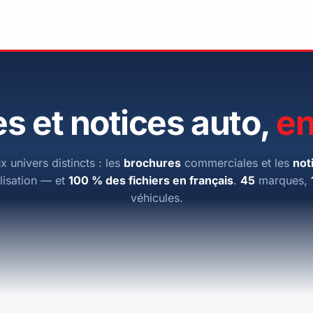
s et notices auto,
en
x univers distincts : les
brochures
commerciales et les
not
ilisation — et
100 % des fichiers en français
.
45
marques,
véhicules.