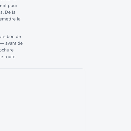
ment pour
s. De la
remettre la
urs bon de
 — avant de
rochure
ne route.