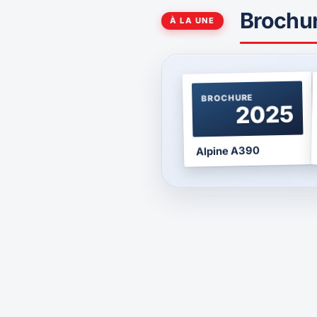
Brochu
À LA UNE
BROCHURE
2025
Alpine A390