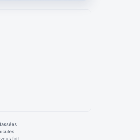
classées
icules.
vous fait