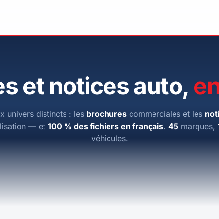
s et notices auto,
en
x univers distincts : les
brochures
commerciales et les
not
ilisation — et
100 % des fichiers en français
.
45
marques,
véhicules.