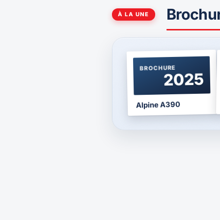
Brochu
À LA UNE
BROCHURE
2025
Alpine A390