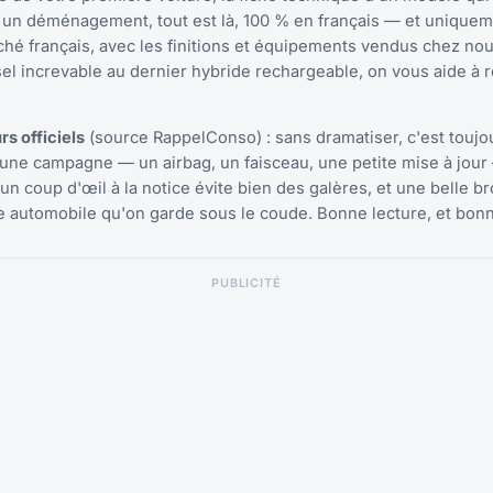
s un déménagement, tout est là, 100 % en français — et unique
hé français, avec les finitions et équipements vendus chez nou
iesel increvable au dernier hybride rechargeable, on vous aide à 
s officiels
(source RappelConso) : sans dramatiser, c'est toujo
r une campagne — un airbag, un faisceau, une petite mise à jour
 un coup d'œil à la notice évite bien des galères, et une belle b
re automobile qu'on garde sous le coude. Bonne lecture, et bon
PUBLICITÉ