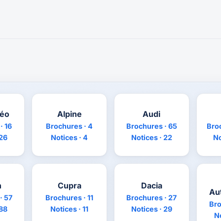
méo
Alpine
Audi
· 16
Brochures · 4
Brochures · 65
Bro
 26
Notices · 4
Notices · 22
No
n
Cupra
Dacia
Au
· 57
Brochures · 11
Brochures · 27
Bro
 88
Notices · 11
Notices · 29
No