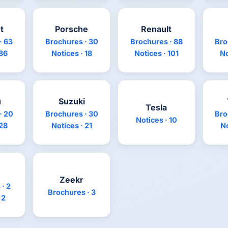
t
Porsche
Renault
· 63
Brochures · 30
Brochures · 88
Bro
 86
Notices · 18
Notices · 101
No
u
Suzuki
Tesla
· 20
Brochures · 30
Bro
Notices · 10
 28
Notices · 21
No
Zeekr
· 2
Brochures · 3
 2