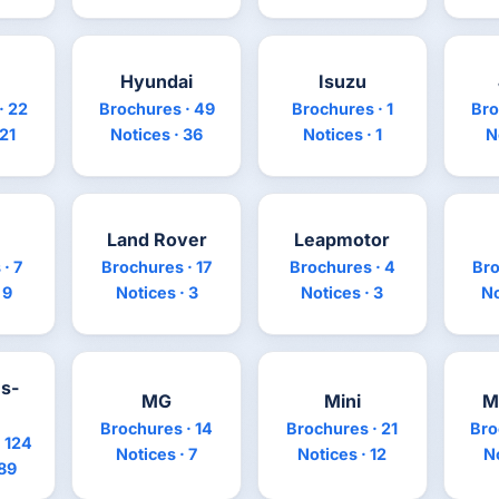
Hyundai
Isuzu
· 22
Brochures · 49
Brochures · 1
Bro
 21
Notices · 36
Notices · 1
N
Land Rover
Leapmotor
· 7
Brochures · 17
Brochures · 4
Bro
 9
Notices · 3
Notices · 3
No
s-
MG
Mini
M
Brochures · 14
Brochures · 21
Bro
 124
Notices · 7
Notices · 12
No
 89