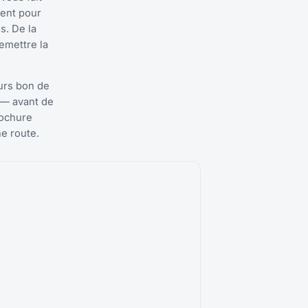
ment pour
s. De la
remettre la
urs bon de
 — avant de
rochure
ne route.