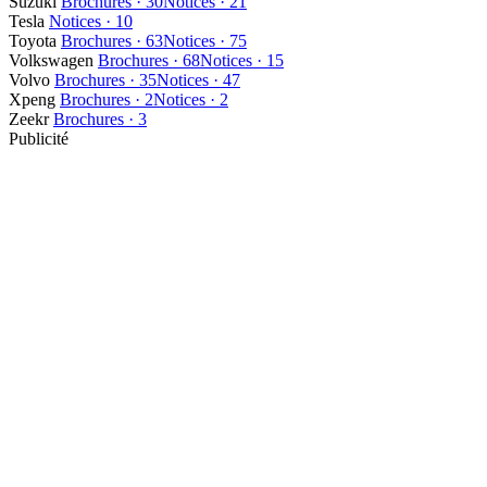
Suzuki
Brochures · 30
Notices · 21
Tesla
Notices · 10
Toyota
Brochures · 63
Notices · 75
Volkswagen
Brochures · 68
Notices · 15
Volvo
Brochures · 35
Notices · 47
Xpeng
Brochures · 2
Notices · 2
Zeekr
Brochures · 3
Publicité