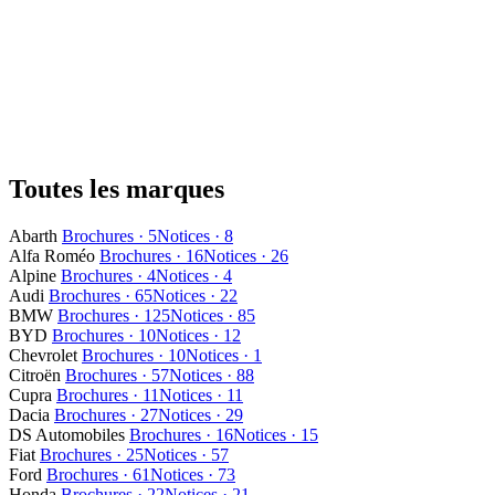
Toutes les marques
Abarth
Brochures · 5
Notices · 8
Alfa Roméo
Brochures · 16
Notices · 26
Alpine
Brochures · 4
Notices · 4
Audi
Brochures · 65
Notices · 22
BMW
Brochures · 125
Notices · 85
BYD
Brochures · 10
Notices · 12
Chevrolet
Brochures · 10
Notices · 1
Citroën
Brochures · 57
Notices · 88
Cupra
Brochures · 11
Notices · 11
Dacia
Brochures · 27
Notices · 29
DS Automobiles
Brochures · 16
Notices · 15
Fiat
Brochures · 25
Notices · 57
Ford
Brochures · 61
Notices · 73
Honda
Brochures · 22
Notices · 21