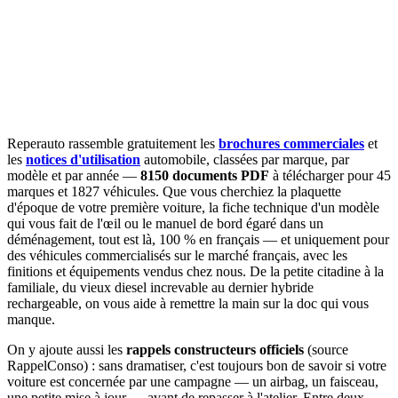
Reperauto rassemble gratuitement les
brochures commerciales
et
les
notices d'utilisation
automobile, classées par marque, par
modèle et par année —
8150 documents PDF
à télécharger pour 45
marques et 1827 véhicules. Que vous cherchiez la plaquette
d'époque de votre première voiture, la fiche technique d'un modèle
qui vous fait de l'œil ou le manuel de bord égaré dans un
déménagement, tout est là, 100 % en français — et uniquement pour
des véhicules commercialisés sur le marché français, avec les
finitions et équipements vendus chez nous. De la petite citadine à la
familiale, du vieux diesel increvable au dernier hybride
rechargeable, on vous aide à remettre la main sur la doc qui vous
manque.
On y ajoute aussi les
rappels constructeurs officiels
(source
RappelConso) : sans dramatiser, c'est toujours bon de savoir si votre
voiture est concernée par une campagne — un airbag, un faisceau,
une petite mise à jour — avant de repasser à l'atelier. Entre deux