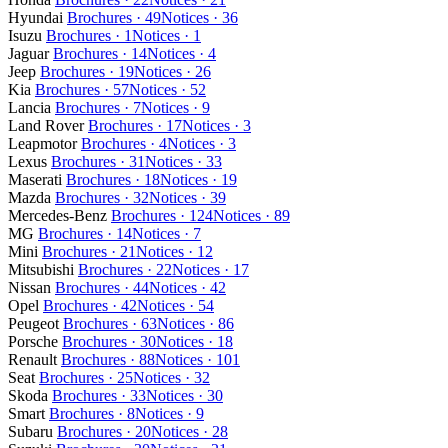
Hyundai
Brochures · 49
Notices · 36
Isuzu
Brochures · 1
Notices · 1
Jaguar
Brochures · 14
Notices · 4
Jeep
Brochures · 19
Notices · 26
Kia
Brochures · 57
Notices · 52
Lancia
Brochures · 7
Notices · 9
Land Rover
Brochures · 17
Notices · 3
Leapmotor
Brochures · 4
Notices · 3
Lexus
Brochures · 31
Notices · 33
Maserati
Brochures · 18
Notices · 19
Mazda
Brochures · 32
Notices · 39
Mercedes-Benz
Brochures · 124
Notices · 89
MG
Brochures · 14
Notices · 7
Mini
Brochures · 21
Notices · 12
Mitsubishi
Brochures · 22
Notices · 17
Nissan
Brochures · 44
Notices · 42
Opel
Brochures · 42
Notices · 54
Peugeot
Brochures · 63
Notices · 86
Porsche
Brochures · 30
Notices · 18
Renault
Brochures · 88
Notices · 101
Seat
Brochures · 25
Notices · 32
Skoda
Brochures · 33
Notices · 30
Smart
Brochures · 8
Notices · 9
Subaru
Brochures · 20
Notices · 28