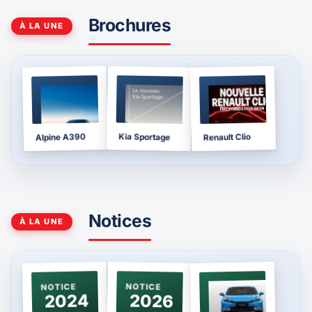
Brochures
À LA UNE
BROCHURE
BROCHURE
BROCHURE
2025
2026
2026
Kia Sportage
Alpine A390
Renault Clio
Notices
À LA UNE
NOTICE
NOTICE
NOTICE
2024
2026
2026