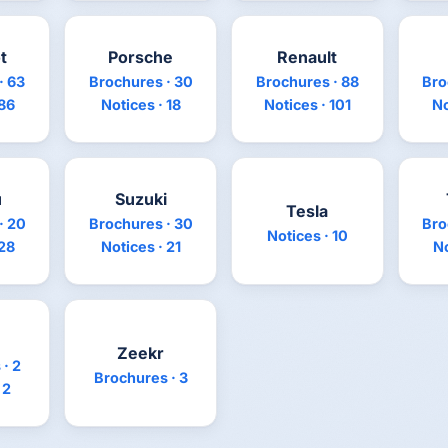
t
Porsche
Renault
· 63
Brochures · 30
Brochures · 88
Bro
 86
Notices · 18
Notices · 101
No
u
Suzuki
Tesla
· 20
Brochures · 30
Bro
Notices · 10
 28
Notices · 21
No
Zeekr
· 2
Brochures · 3
 2