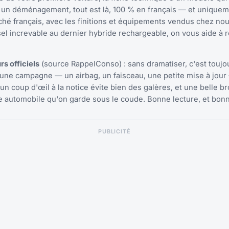
s un déménagement, tout est là, 100 % en français — et unique
hé français, avec les finitions et équipements vendus chez nou
iesel increvable au dernier hybride rechargeable, on vous aide à 
s officiels
(source RappelConso) : sans dramatiser, c'est toujo
r une campagne — un airbag, un faisceau, une petite mise à jour
 un coup d'œil à la notice évite bien des galères, et une belle b
re automobile qu'on garde sous le coude. Bonne lecture, et bon
PUBLICITÉ