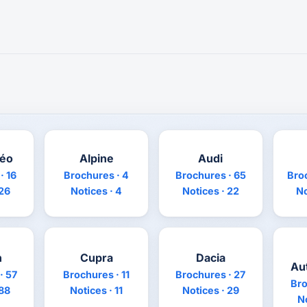
méo
Alpine
Audi
· 16
Brochures · 4
Brochures · 65
Bro
 26
Notices · 4
Notices · 22
No
n
Cupra
Dacia
Au
· 57
Brochures · 11
Brochures · 27
Bro
 88
Notices · 11
Notices · 29
No