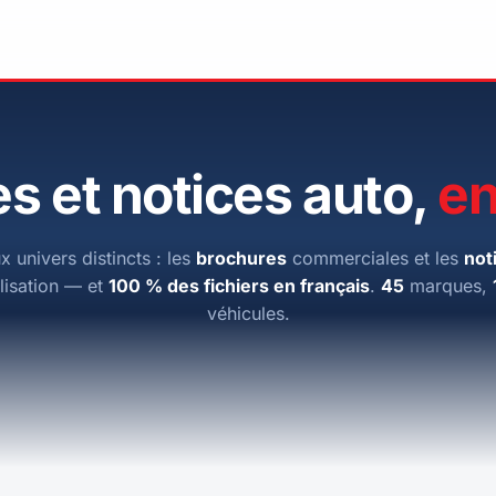
s et notices auto,
en
x univers distincts : les
brochures
commerciales et les
not
ilisation — et
100 % des fichiers en français
.
45
marques,
véhicules.