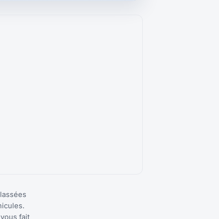
classées
icules.
vous fait