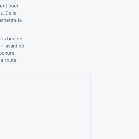
ment pour
s. De la
remettre la
urs bon de
 — avant de
rochure
ne route.