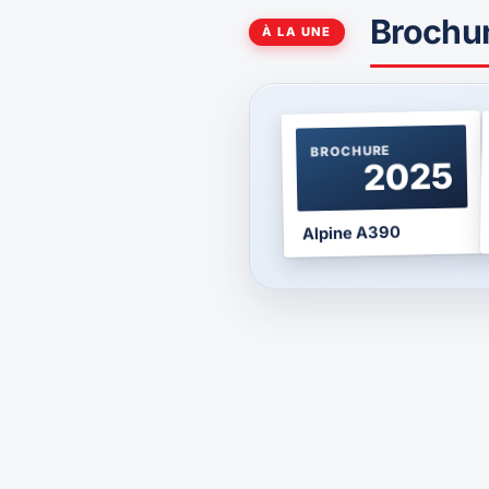
Brochu
À LA UNE
BROCHURE
2025
Alpine A390