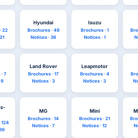
Hyundai
Isuzu
· 22
Brochures · 49
Brochures · 1
Bro
 21
Notices · 36
Notices · 1
N
Land Rover
Leapmotor
· 7
Brochures · 17
Brochures · 4
Bro
 9
Notices · 3
Notices · 3
No
s-
MG
Mini
M
Brochures · 14
Brochures · 21
Bro
 124
Notices · 7
Notices · 12
No
 89