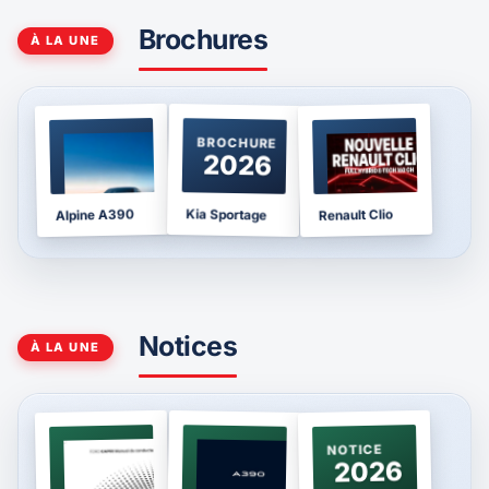
Brochures
À LA UNE
BROCHURE
BROCHURE
BROCHURE
2025
2026
2026
Kia Sportage
Alpine A390
Renault Clio
Notices
À LA UNE
NOTICE
NOTICE
NOTICE
2024
2026
2026