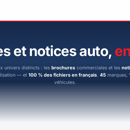
s et notices auto,
en
x univers distincts : les
brochures
commerciales et les
not
ilisation — et
100 % des fichiers en français
.
45
marques,
véhicules.