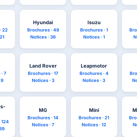
Hyundai
Isuzu
· 22
Brochures · 49
Brochures · 1
Bro
 21
Notices · 36
Notices · 1
N
Land Rover
Leapmotor
· 7
Brochures · 17
Brochures · 4
Bro
 9
Notices · 3
Notices · 3
No
s-
MG
Mini
M
Brochures · 14
Brochures · 21
Bro
 124
Notices · 7
Notices · 12
No
 89