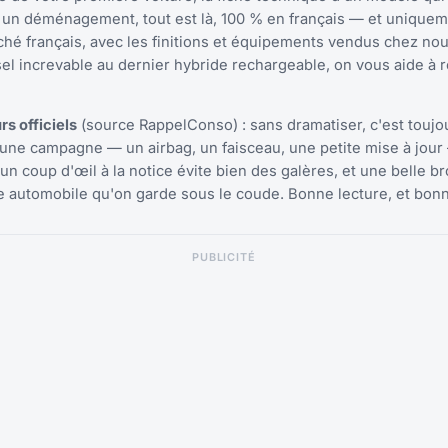
s un déménagement, tout est là, 100 % en français — et unique
hé français, avec les finitions et équipements vendus chez nou
iesel increvable au dernier hybride rechargeable, on vous aide à 
s officiels
(source RappelConso) : sans dramatiser, c'est toujo
r une campagne — un airbag, un faisceau, une petite mise à jour
 un coup d'œil à la notice évite bien des galères, et une belle b
re automobile qu'on garde sous le coude. Bonne lecture, et bon
PUBLICITÉ