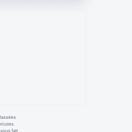
classées
icules.
vous fait