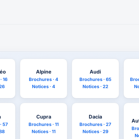
méo
Alpine
Audi
· 16
Brochures · 4
Brochures · 65
Bro
 26
Notices · 4
Notices · 22
No
n
Cupra
Dacia
Au
· 57
Brochures · 11
Brochures · 27
Bro
 88
Notices · 11
Notices · 29
No