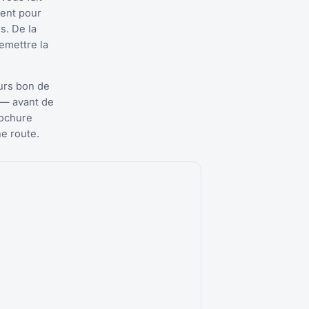
ment pour
s. De la
remettre la
urs bon de
 — avant de
rochure
ne route.