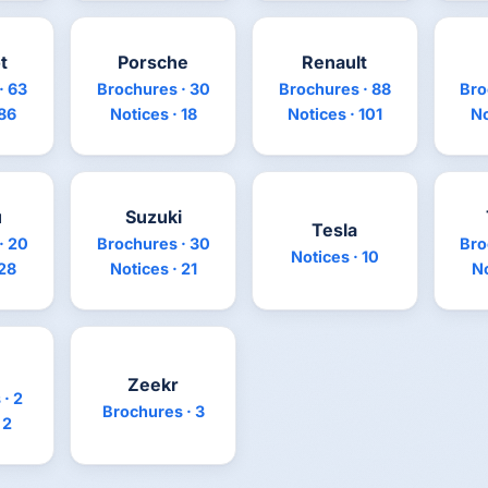
t
Porsche
Renault
· 63
Brochures · 30
Brochures · 88
Bro
 86
Notices · 18
Notices · 101
No
u
Suzuki
Tesla
· 20
Brochures · 30
Bro
Notices · 10
 28
Notices · 21
No
Zeekr
· 2
Brochures · 3
 2