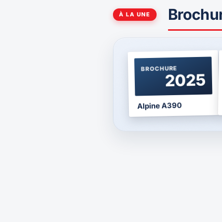
Brochu
À LA UNE
BROCHURE
2025
Alpine A390