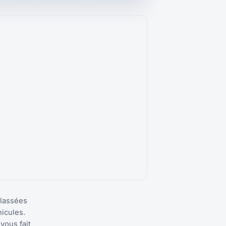
classées
icules.
vous fait