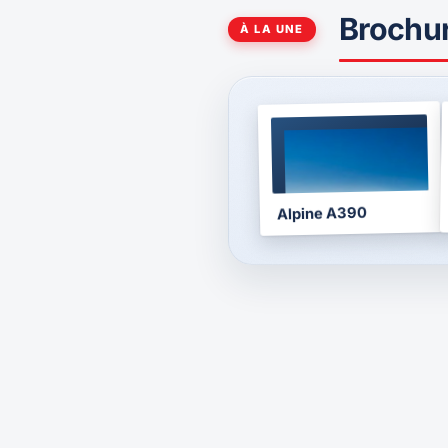
Brochu
À LA UNE
BROCHURE
2025
Alpine A390