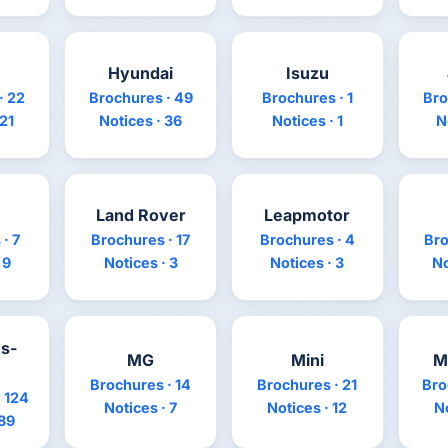
Hyundai
Isuzu
· 22
Brochures · 49
Brochures · 1
Bro
 21
Notices · 36
Notices · 1
N
Land Rover
Leapmotor
· 7
Brochures · 17
Brochures · 4
Bro
 9
Notices · 3
Notices · 3
No
s-
MG
Mini
M
Brochures · 14
Brochures · 21
Bro
 124
Notices · 7
Notices · 12
No
 89