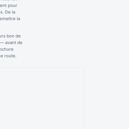
ment pour
s. De la
remettre la
urs bon de
 — avant de
rochure
ne route.