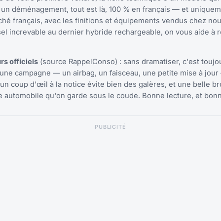
s un déménagement, tout est là, 100 % en français — et unique
hé français, avec les finitions et équipements vendus chez nou
iesel increvable au dernier hybride rechargeable, on vous aide à 
s officiels
(source RappelConso) : sans dramatiser, c'est toujo
r une campagne — un airbag, un faisceau, une petite mise à jour
 un coup d'œil à la notice évite bien des galères, et une belle b
re automobile qu'on garde sous le coude. Bonne lecture, et bon
PUBLICITÉ