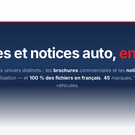
s et notices auto,
en
x univers distincts : les
brochures
commerciales et les
not
ilisation — et
100 % des fichiers en français
.
45
marques,
véhicules.