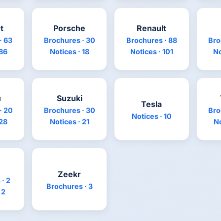
t
Porsche
Renault
· 63
Brochures · 30
Brochures · 88
Bro
 86
Notices · 18
Notices · 101
No
u
Suzuki
Tesla
· 20
Brochures · 30
Bro
Notices · 10
 28
Notices · 21
No
Zeekr
· 2
Brochures · 3
 2