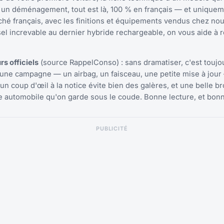
s un déménagement, tout est là, 100 % en français — et unique
hé français, avec les finitions et équipements vendus chez nou
iesel increvable au dernier hybride rechargeable, on vous aide à 
s officiels
(source RappelConso) : sans dramatiser, c'est toujo
r une campagne — un airbag, un faisceau, une petite mise à jour
 un coup d'œil à la notice évite bien des galères, et une belle b
re automobile qu'on garde sous le coude. Bonne lecture, et bon
PUBLICITÉ