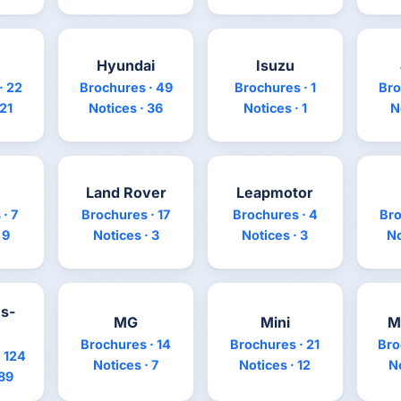
Hyundai
Isuzu
· 22
Brochures · 49
Brochures · 1
Bro
 21
Notices · 36
Notices · 1
N
Land Rover
Leapmotor
· 7
Brochures · 17
Brochures · 4
Bro
 9
Notices · 3
Notices · 3
No
s-
MG
Mini
M
Brochures · 14
Brochures · 21
Bro
 124
Notices · 7
Notices · 12
No
 89