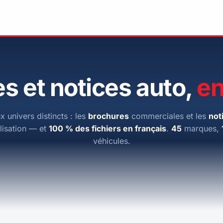
s et notices auto,
en
x univers distincts : les
brochures
commerciales et les
not
ilisation — et
100 % des fichiers en français
.
45
marques,
véhicules.