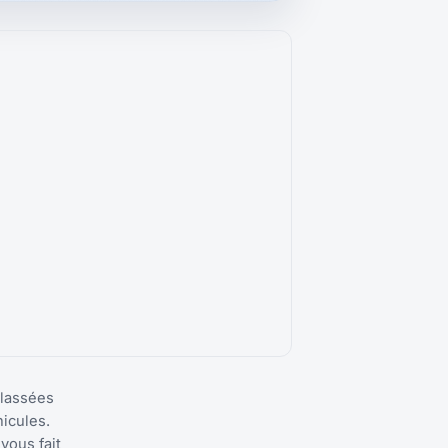
classées
icules.
vous fait