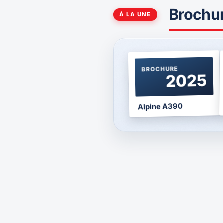
Brochu
À LA UNE
BROCHURE
2025
Alpine A390