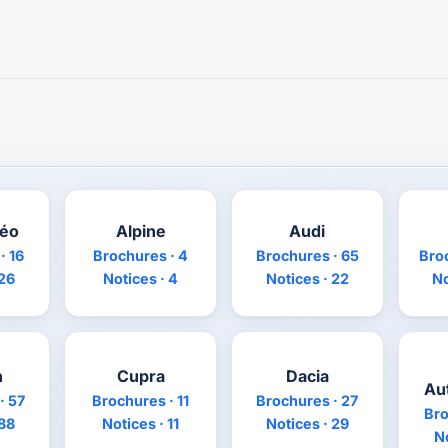
méo
Alpine
Audi
· 16
Brochures · 4
Brochures · 65
Bro
 26
Notices · 4
Notices · 22
No
n
Cupra
Dacia
Au
· 57
Brochures · 11
Brochures · 27
Bro
 88
Notices · 11
Notices · 29
No