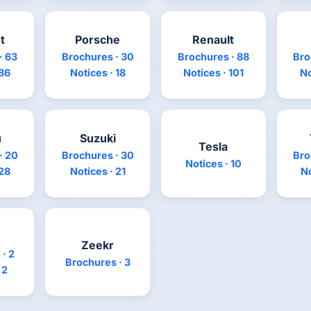
t
Porsche
Renault
· 63
Brochures · 30
Brochures · 88
Bro
 86
Notices · 18
Notices · 101
No
u
Suzuki
Tesla
· 20
Brochures · 30
Bro
Notices · 10
 28
Notices · 21
No
Zeekr
· 2
Brochures · 3
 2