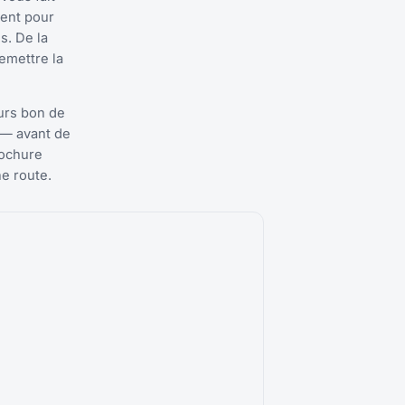
ment pour
s. De la
remettre la
urs bon de
 — avant de
rochure
ne route.