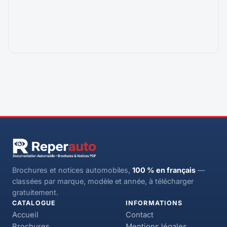
Brochures et notices automobiles,
100 % en français
—
classées par marque, modèle et année, à télécharger
gratuitement.
CATALOGUE
INFORMATIONS
Accueil
Contact
Brochures
Mentions légales