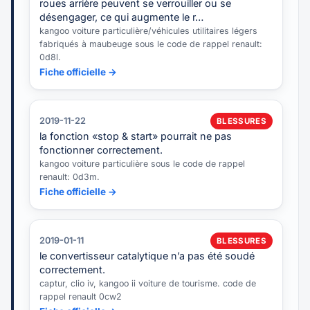
roues arrière peuvent se verrouiller ou se
désengager, ce qui augmente le r…
kangoo voiture particulière/véhicules utilitaires légers
fabriqués à maubeuge sous le code de rappel renault:
0d8l.
Fiche officielle →
2019-11-22
BLESSURES
la fonction «stop & start» pourrait ne pas
fonctionner correctement.
kangoo voiture particulière sous le code de rappel
renault: 0d3m.
Fiche officielle →
2019-01-11
BLESSURES
le convertisseur catalytique n’a pas été soudé
correctement.
captur, clio iv, kangoo ii voiture de tourisme. code de
rappel renault 0cw2