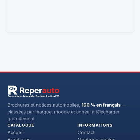
Brochures et notices automobiles,
100 % en français
—
classées par marque, modèle et année, à télécharger
gratuitement.
CATALOGUE
INFORMATIONS
Accueil
Contact
Brochures
Mentions légales