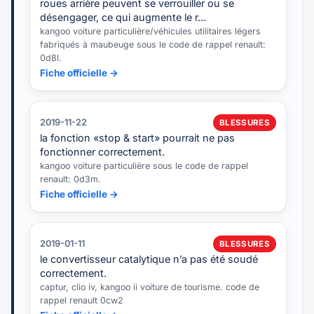
roues arrière peuvent se verrouiller ou se
désengager, ce qui augmente le r…
kangoo voiture particulière/véhicules utilitaires légers
fabriqués à maubeuge sous le code de rappel renault:
0d8l.
Fiche officielle →
2019-11-22
BLESSURES
la fonction «stop & start» pourrait ne pas
fonctionner correctement.
kangoo voiture particulière sous le code de rappel
renault: 0d3m.
Fiche officielle →
2019-01-11
BLESSURES
le convertisseur catalytique n’a pas été soudé
correctement.
captur, clio iv, kangoo ii voiture de tourisme. code de
rappel renault 0cw2