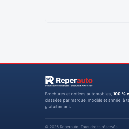
Brochures et notices automobiles,
100 % e
classées par marque, modèle et année, à t
gratuitement.
© 2026 Reperauto. Tous droits réservés.