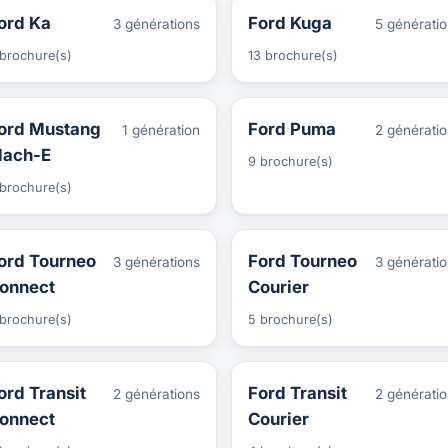
ord Ka
Ford Kuga
3 générations
5 générati
brochure(s)
13 brochure(s)
ord Mustang
Ford Puma
1 génération
2 générati
ach-E
9 brochure(s)
brochure(s)
ord Tourneo
Ford Tourneo
3 générations
3 générati
onnect
Courier
brochure(s)
5 brochure(s)
ord Transit
Ford Transit
2 générations
2 générati
onnect
Courier