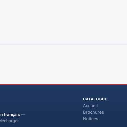
CATALOGUE
Accueil
Brochures
n français
—
Notices
élécharger