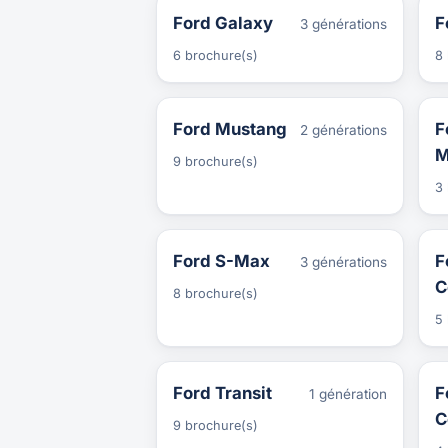
Ford Galaxy
F
3 générations
6 brochure(s)
8 
Ford Mustang
F
2 générations
M
9 brochure(s)
3 
Ford S-Max
F
3 générations
C
8 brochure(s)
5 
Ford Transit
F
1 génération
C
9 brochure(s)