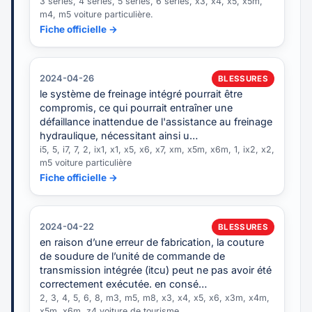
3 series, 4 series, 5 series, 6 series, x3, x4, x5, x5m,
m4, m5 voiture particulière.
Fiche officielle →
2024-04-26
BLESSURES
le système de freinage intégré pourrait être
compromis, ce qui pourrait entraîner une
défaillance inattendue de l'assistance au freinage
hydraulique, nécessitant ainsi u…
i5, 5, i7, 7, 2, ix1, x1, x5, x6, x7, xm, x5m, x6m, 1, ix2, x2,
m5 voiture particulière
Fiche officielle →
2024-04-22
BLESSURES
en raison d’une erreur de fabrication, la couture
de soudure de l’unité de commande de
transmission intégrée (itcu) peut ne pas avoir été
correctement exécutée. en consé…
2, 3, 4, 5, 6, 8, m3, m5, m8, x3, x4, x5, x6, x3m, x4m,
x5m, x6m, z4 voiture de tourisme