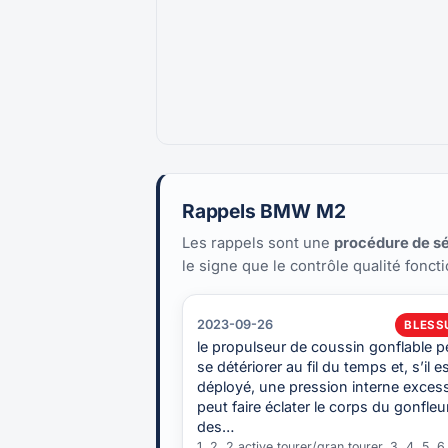
Rappels BMW M2
Les rappels sont une
procédure de sé
le signe que le contrôle qualité fonct
2023-09-26
BLESS
le propulseur de coussin gonflable p
se détériorer au fil du temps et, s’il e
déployé, une pression interne exces
peut faire éclater le corps du gonfleu
des…
1, 2, 2 active tourer/gran tourer, 3, 4, 5, 6,