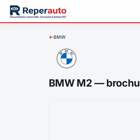
←
BMW
BMW M2 — brochu