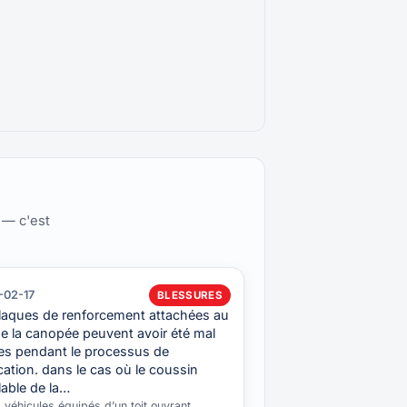
 — c'est
-02-17
BLESSURES
plaques de renforcement attachées au
de la canopée peuvent avoir été mal
ées pendant le processus de
cation. dans le cas où le coussin
lable de la…
 véhicules équipés d’un toit ouvrant.