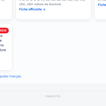
x5m, x6m voiture de tourisme
Fiche
Fiche officielle →
NDIE
ne
de
une
dure
ublic français
PUBLICITÉ