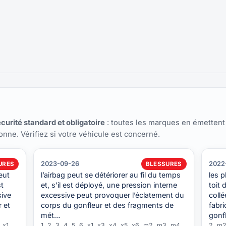
curité standard et obligatoire
: toutes les marques en émettent
ionne. Vérifiez si votre véhicule est concerné.
2023-09-26
2022
URES
BLESSURES
eut
l’airbag peut se détériorer au fil du temps
les 
st
et, s’il est déployé, une pression interne
toit 
sive
excessive peut provoquer l’éclatement du
coll
r et
corps du gonfleur et des fragments de
fabri
mét…
gonf
 x1,
1, 2, 3, 4, 5, 6, x1, x3, x4, x5, x6, m2, m3, m4,
2, m2