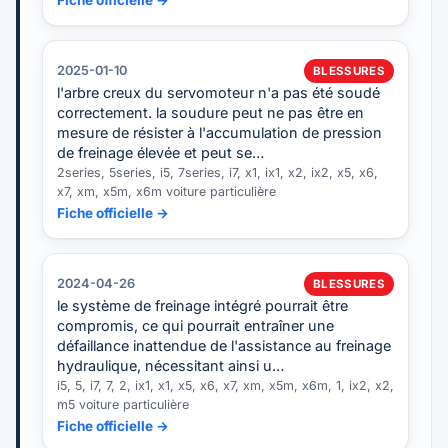
Fiche officielle →
2025-01-10
BLESSURES
l'arbre creux du servomoteur n'a pas été soudé
correctement. la soudure peut ne pas être en
mesure de résister à l'accumulation de pression
de freinage élevée et peut se…
2series, 5series, i5, 7series, i7, x1, ix1, x2, ix2, x5, x6,
x7, xm, x5m, x6m voiture particulière
Fiche officielle →
2024-04-26
BLESSURES
le système de freinage intégré pourrait être
compromis, ce qui pourrait entraîner une
défaillance inattendue de l'assistance au freinage
hydraulique, nécessitant ainsi u…
i5, 5, i7, 7, 2, ix1, x1, x5, x6, x7, xm, x5m, x6m, 1, ix2, x2,
m5 voiture particulière
Fiche officielle →