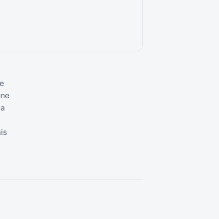
e
une
la
is