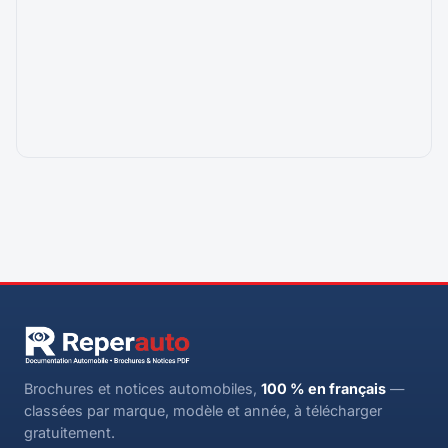
Brochures et notices automobiles,
100 % en français
—
classées par marque, modèle et année, à télécharger
gratuitement.