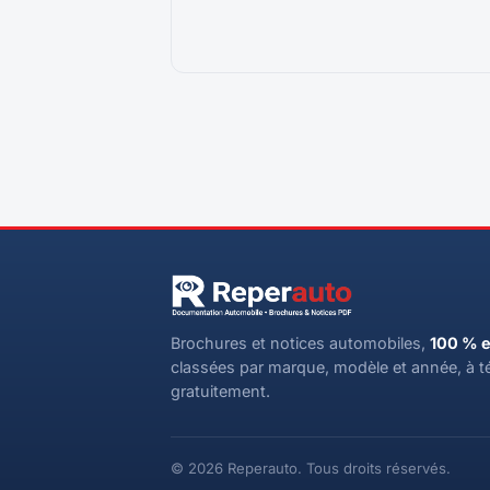
Brochures et notices automobiles,
100 % e
classées par marque, modèle et année, à t
gratuitement.
© 2026 Reperauto. Tous droits réservés.