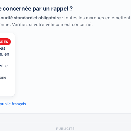
e concernée par un rappel ?
curité standard et obligatoire
: toutes les marques en émettent
ionne. Vérifiez si votre véhicule est concerné.
URES
pas
e. en
i le
sine
ublic français
PUBLICITÉ