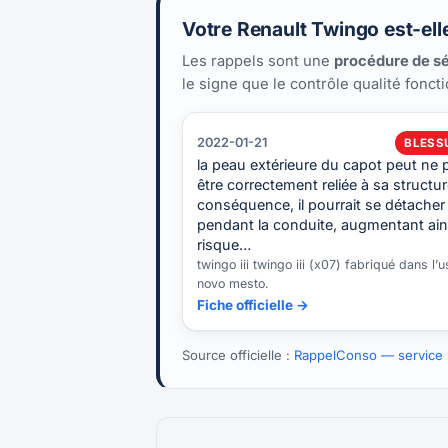
Votre Renault Twingo est-ell
Les rappels sont une
procédure de sé
le signe que le contrôle qualité fonct
2022-01-21
BLESS
la peau extérieure du capot peut ne 
être correctement reliée à sa structur
conséquence, il pourrait se détacher
pendant la conduite, augmentant ains
risque…
twingo iii twingo iii (x07) fabriqué dans l’u
novo mesto.
Fiche officielle →
Source officielle :
RappelConso — service p