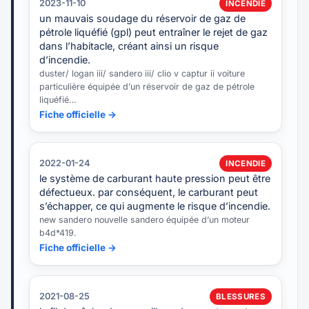
2023-11-10
INCENDIE
un mauvais soudage du réservoir de gaz de
pétrole liquéfié (gpl) peut entraîner le rejet de gaz
dans l’habitacle, créant ainsi un risque
d’incendie.
duster/ logan iii/ sandero iii/ clio v captur ii voiture
particulière équipée d’un réservoir de gaz de pétrole
liquéfié…
Fiche officielle →
2022-01-24
INCENDIE
le système de carburant haute pression peut être
défectueux. par conséquent, le carburant peut
s’échapper, ce qui augmente le risque d’incendie.
new sandero nouvelle sandero équipée d’un moteur
b4d*419.
Fiche officielle →
2021-08-25
BLESSURES