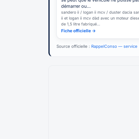
démarrer ou…
sandero ii / logan ii mcv / duster dacia s
ii et logan ii mcv dàd avec un moteur diese
de 1,5 litre fabriqué…
Fiche officielle →
Source officielle :
RappelConso — service p