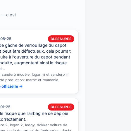
 — c'est
-08-25
BLESSURES
l de gâche de verrouillage du capot
 peut être défectueux. cela pourrait
uire à l’ouverture du capot pendant
nduite, augmentant ainsi le risque
ci…
 sandero modèle: logan iii et sandero iii
de production: maroc et roumanie.
 officielle →
-01-25
BLESSURES
a le risque que l’airbag ne se déploie
correctement.
ro 2, logan 2, lodgy, dokker voiture de
sme. code de rappel de l’entreprise: dacia