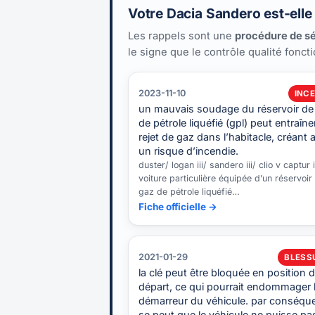
Votre Dacia Sandero est-elle
Les rappels sont une
procédure de sé
le signe que le contrôle qualité fonct
2023-11-10
INCE
un mauvais soudage du réservoir de
de pétrole liquéfié (gpl) peut entraîner
rejet de gaz dans l’habitacle, créant a
un risque d’incendie.
duster/ logan iii/ sandero iii/ clio v captur i
voiture particulière équipée d’un réservoir
gaz de pétrole liquéfié…
Fiche officielle →
2021-01-29
BLESS
la clé peut être bloquée en position 
départ, ce qui pourrait endommager 
démarreur du véhicule. par conséquen
se peut que le véhicule ne puisse pa