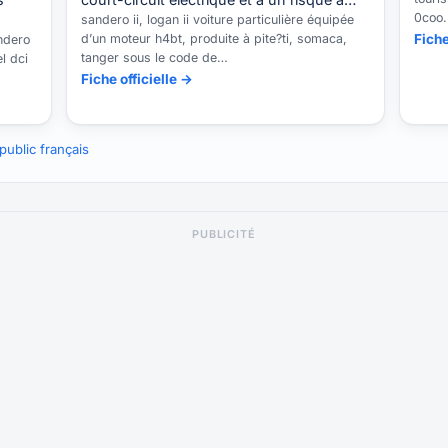
0coo.
sandero ii, logan ii voiture particulière équipée
d’un moteur h4bt, produite à pite?ti, somaca,
Fiche
andero
tanger sous le code de…
l dci
Fiche officielle →
ublic français
PUBLICITÉ