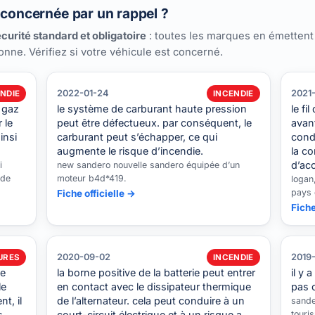
 concernée par un rappel ?
curité standard et obligatoire
: toutes les marques en émettent
ionne. Vérifiez si votre véhicule est concerné.
2022-01-24
2021
NDIE
INCENDIE
 gaz
le système de carburant haute pression
le fi
 le
peut être défectueux. par conséquent, le
avant
insi
carburant peut s’échapper, ce qui
cond
augmente le risque d’incendie.
la co
d’ac
i
new sandero nouvelle sandero équipée d’un
 de
moteur b4d*419.
logan,
pays 
Fiche officielle →
Fiche
2020-09-02
2019
URES
INCENDIE
de
la borne positive de la batterie peut entrer
il y 
le
en contact avec le dissipateur thermique
pas 
t, il
de l’alternateur. cela peut conduire à un
sande
s
court-circuit électrique et à un risque a…
touri