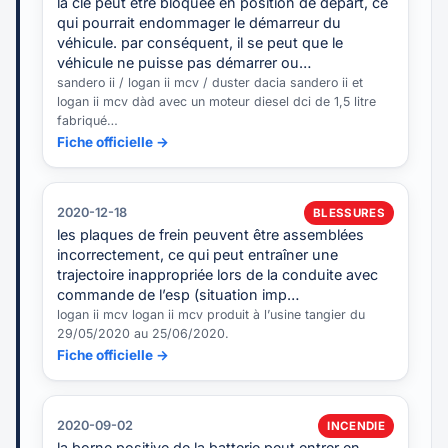
la clé peut être bloquée en position de départ, ce
qui pourrait endommager le démarreur du
véhicule. par conséquent, il se peut que le
véhicule ne puisse pas démarrer ou…
sandero ii / logan ii mcv / duster dacia sandero ii et
logan ii mcv dàd avec un moteur diesel dci de 1,5 litre
fabriqué…
Fiche officielle →
2020-12-18
BLESSURES
les plaques de frein peuvent être assemblées
incorrectement, ce qui peut entraîner une
trajectoire inappropriée lors de la conduite avec
commande de l’esp (situation imp…
logan ii mcv logan ii mcv produit à l’usine tangier du
29/05/2020 au 25/06/2020.
Fiche officielle →
2020-09-02
INCENDIE
la borne positive de la batterie peut entrer en